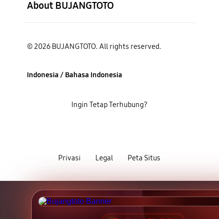
About BUJANGTOTO
© 2026 BUJANGTOTO. All rights reserved.
Indonesia / Bahasa Indonesia
Ingin Tetap Terhubung?
Privasi
Legal
Peta Situs