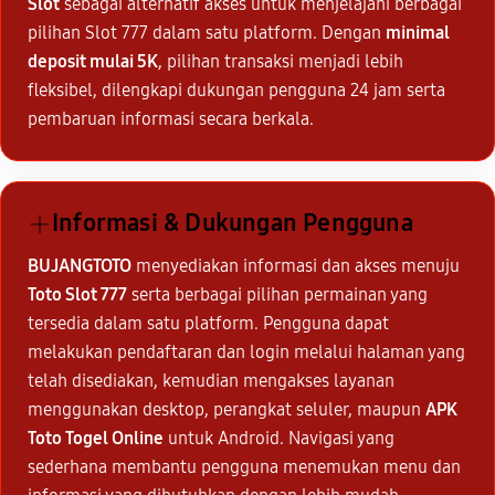
Slot
sebagai alternatif akses untuk menjelajahi berbagai
pilihan Slot 777 dalam satu platform. Dengan
minimal
deposit mulai 5K
, pilihan transaksi menjadi lebih
fleksibel, dilengkapi dukungan pengguna 24 jam serta
pembaruan informasi secara berkala.
Informasi & Dukungan Pengguna
BUJANGTOTO
menyediakan informasi dan akses menuju
Toto Slot 777
serta berbagai pilihan permainan yang
tersedia dalam satu platform. Pengguna dapat
melakukan pendaftaran dan login melalui halaman yang
telah disediakan, kemudian mengakses layanan
menggunakan desktop, perangkat seluler, maupun
APK
Toto Togel Online
untuk Android. Navigasi yang
sederhana membantu pengguna menemukan menu dan