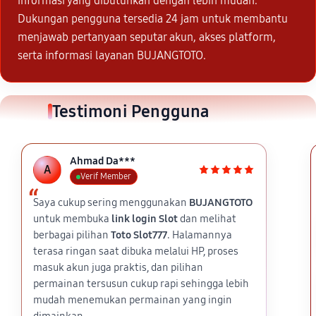
informasi yang dibutuhkan dengan lebih mudah.
Dukungan pengguna tersedia 24 jam untuk membantu
menjawab pertanyaan seputar akun, akses platform,
serta informasi layanan BUJANGTOTO.
Testimoni Pengguna
Ahmad Da***
A
Verif Member
Saya cukup sering menggunakan
BUJANGTOTO
untuk membuka
link login Slot
dan melihat
berbagai pilihan
Toto Slot777
. Halamannya
terasa ringan saat dibuka melalui HP, proses
masuk akun juga praktis, dan pilihan
permainan tersusun cukup rapi sehingga lebih
mudah menemukan permainan yang ingin