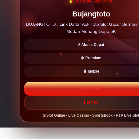
Slot Gacor • Slot Online
Bujangtoto
BUJANGTOTO : Link Daftar Apk Toto Slot Gacor Bermain
Mudah Menang Depo 5K
⚡ Akses Cepat
💎 Premium
📱 Mobile
DAFTAR
LOGIN
SlSlot Online • Live Casino • Sportsbook • RTP Live Slo