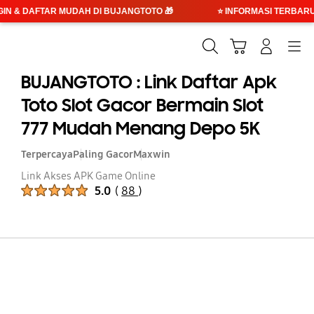
AH DI BUJANGTOTO 🎁
⭐ INFORMASI TERBARU • RTP LIVE • AKS
Cari
Troli
Login
Navigation
BUJANGTOTO : Link Daftar Apk
Toto Slot Gacor Bermain Slot
777 Mudah Menang Depo 5K
Terpercaya
Paling Gacor
Maxwin
Link Akses APK Game Online
Peringkat Produk :
5.0
(
88
)
Jumlah Peringkat :