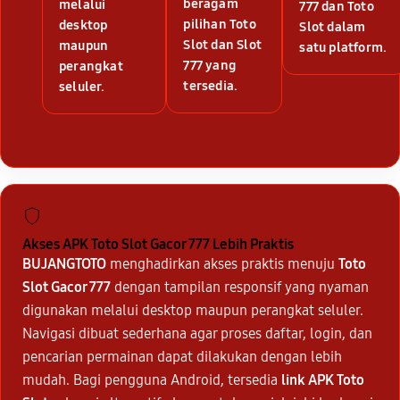
beragam
melalui
777 dan Toto
pilihan Toto
desktop
Slot
dalam
Slot dan Slot
maupun
satu platform.
777 yang
perangkat
tersedia.
seluler.
Akses APK Toto Slot Gacor 777 Lebih Praktis
BUJANGTOTO
menghadirkan akses praktis menuju
Toto
Slot Gacor 777
dengan tampilan responsif yang nyaman
digunakan melalui desktop maupun perangkat seluler.
Navigasi dibuat sederhana agar proses daftar, login, dan
pencarian permainan dapat dilakukan dengan lebih
mudah. Bagi pengguna Android, tersedia
link APK Toto