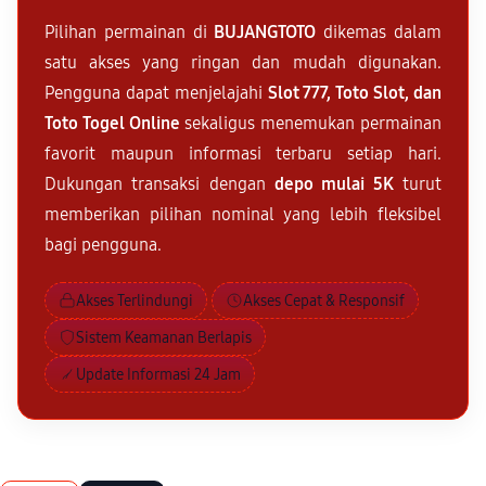
Pilihan permainan di
BUJANGTOTO
dikemas dalam
satu akses yang ringan dan mudah digunakan.
Pengguna dapat menjelajahi
Slot 777, Toto Slot, dan
Toto Togel Online
sekaligus menemukan permainan
favorit maupun informasi terbaru setiap hari.
Dukungan transaksi dengan
depo mulai 5K
turut
memberikan pilihan nominal yang lebih fleksibel
bagi pengguna.
Akses Terlindungi
Akses Cepat & Responsif
Sistem Keamanan Berlapis
Update Informasi 24 Jam