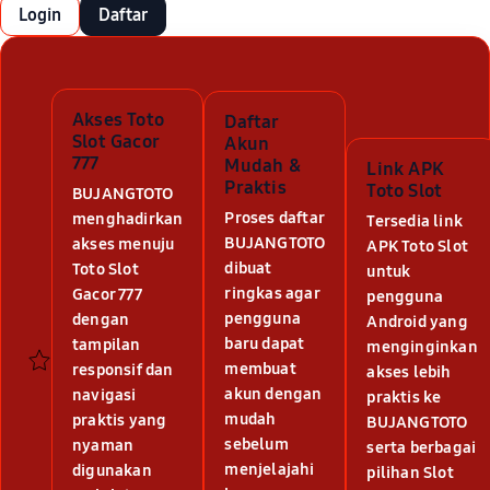
Login
Daftar
Akses Toto
Daftar
Slot Gacor
Akun
777
Mudah &
Link APK
Praktis
Toto Slot
BUJANGTOTO
Proses daftar
menghadirkan
Tersedia
link
BUJANGTOTO
akses menuju
APK Toto Slot
dibuat
Toto Slot
untuk
ringkas agar
Gacor 777
pengguna
pengguna
dengan
Android yang
baru dapat
tampilan
menginginkan
membuat
responsif dan
akses lebih
akun dengan
navigasi
praktis ke
mudah
praktis yang
BUJANGTOTO
sebelum
nyaman
serta berbagai
menjelajahi
digunakan
pilihan
Slot