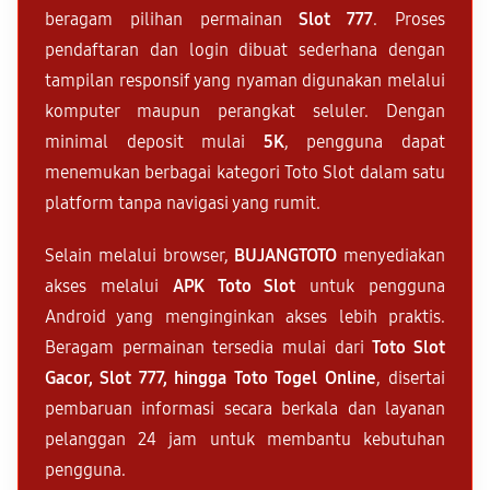
beragam pilihan permainan
Slot 777
. Proses
pendaftaran dan login dibuat sederhana dengan
tampilan responsif yang nyaman digunakan melalui
komputer maupun perangkat seluler. Dengan
minimal deposit mulai
5K
, pengguna dapat
menemukan berbagai kategori Toto Slot dalam satu
platform tanpa navigasi yang rumit.
Selain melalui browser,
BUJANGTOTO
menyediakan
akses melalui
APK Toto Slot
untuk pengguna
Android yang menginginkan akses lebih praktis.
Beragam permainan tersedia mulai dari
Toto Slot
Gacor, Slot 777, hingga Toto Togel Online
, disertai
pembaruan informasi secara berkala dan layanan
pelanggan 24 jam untuk membantu kebutuhan
pengguna.