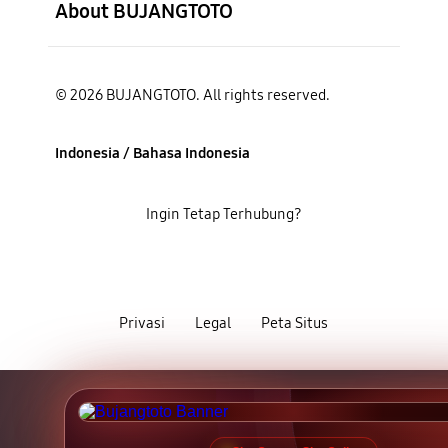
About BUJANGTOTO
© 2026 BUJANGTOTO. All rights reserved.
Indonesia / Bahasa Indonesia
Ingin Tetap Terhubung?
Privasi
Legal
Peta Situs