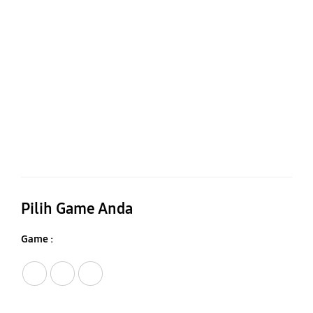
Pilih Game Anda
Game :
Starlight Princes 1000
Starlight Princes 1000
Mahjong Wins 3 Black Scatter