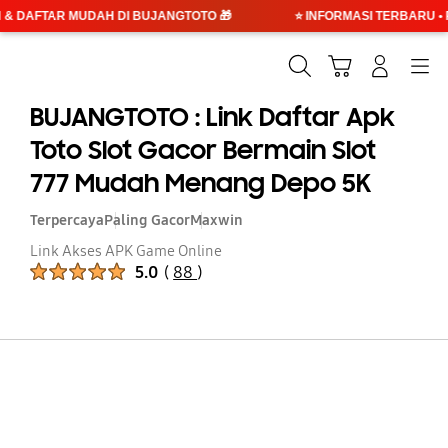
I BUJANGTOTO 🎁
⭐ INFORMASI TERBARU • RTP LIVE • AKSES ST
Cari
Troli
Login
Navigation
BUJANGTOTO : Link Daftar Apk
Toto Slot Gacor Bermain Slot
777 Mudah Menang Depo 5K
Terpercaya
Paling Gacor
Maxwin
Link Akses APK Game Online
Peringkat Produk :
5.0
(
88
)
Jumlah Peringkat :