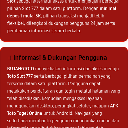
Slot
sebagai alternatif akses untuk menjelajahi berbagai
pilihan Slot 777 dalam satu platform. Dengan
minimal
deposit mulai 5K
, pilihan transaksi menjadi lebih
fleksibel, dilengkapi dukungan pengguna 24 jam serta
pembaruan informasi secara berkala.
Informasi & Dukungan Pengguna
BUJANGTOTO
menyediakan informasi dan akses menuju
Toto Slot 777
serta berbagai pilihan permainan yang
tersedia dalam satu platform. Pengguna dapat
melakukan pendaftaran dan login melalui halaman yang
telah disediakan, kemudian mengakses layanan
menggunakan desktop, perangkat seluler, maupun
APK
Toto Togel Online
untuk Android. Navigasi yang
sederhana membantu pengguna menemukan menu dan