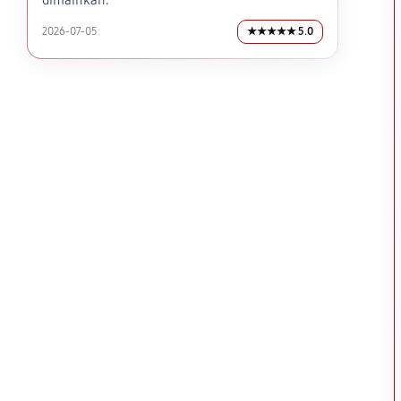
dimainkan.
2026-07-05
★★★★★ 5.0