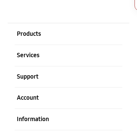
Buka
Footer Navigation
Products
Buka
Services
Buka
Support
Buka
Account
Buka
Information
Buka