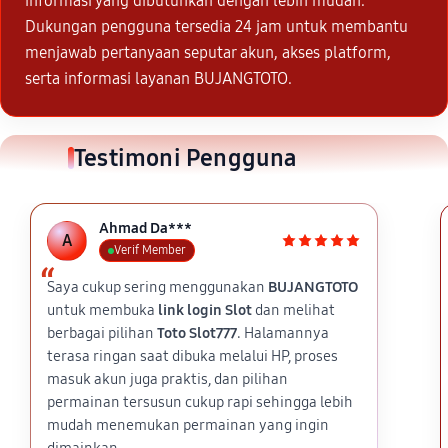
informasi yang dibutuhkan dengan lebih mudah.
Dukungan pengguna tersedia 24 jam untuk membantu
menjawab pertanyaan seputar akun, akses platform,
serta informasi layanan BUJANGTOTO.
Testimoni Pengguna
Ahmad Da***
A
Verif Member
Saya cukup sering menggunakan
BUJANGTOTO
untuk membuka
link login Slot
dan melihat
berbagai pilihan
Toto Slot777
. Halamannya
terasa ringan saat dibuka melalui HP, proses
masuk akun juga praktis, dan pilihan
permainan tersusun cukup rapi sehingga lebih
mudah menemukan permainan yang ingin