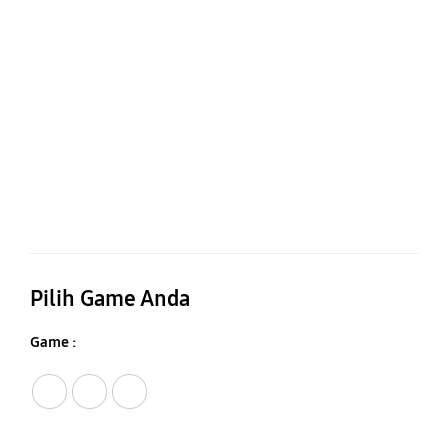
Pilih Game Anda
Game :
Starlight Princes 1000
Starlight Princes 1000
Mahjong Wins 3 Black Scatter